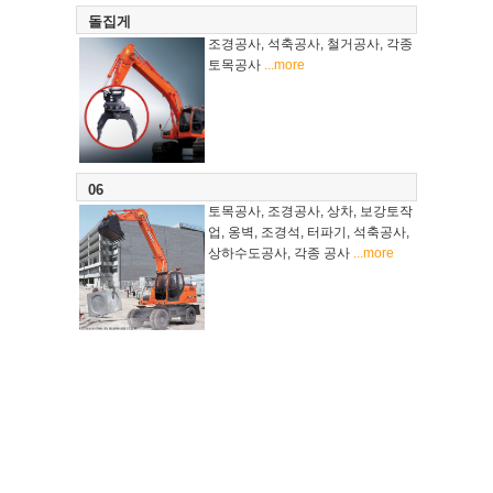
돌집게
조경공사, 석축공사, 철거공사, 각종
토목공사
...more
06
토목공사, 조경공사, 상차, 보강토작
업, 옹벽, 조경석, 터파기, 석축공사,
상하수도공사, 각종 공사
...more