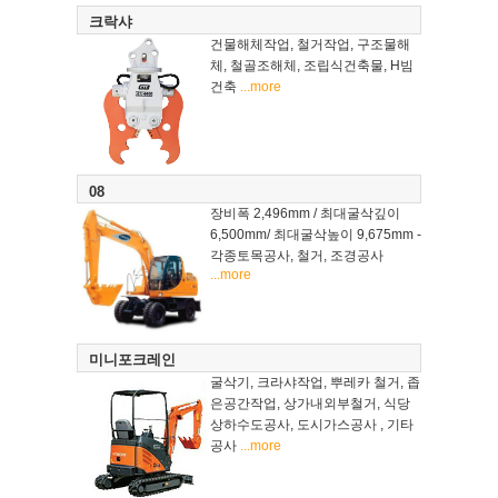
크락샤
건물해체작업, 철거작업, 구조물해
체, 철골조해체, 조립식건축물, H빔
건축
...more
08
장비폭 2,496mm / 최대굴삭깊이
6,500mm/ 최대굴삭높이 9,675mm -
각종토목공사, 철거, 조경공사
...more
미니포크레인
굴삭기, 크라샤작업, 뿌레카 철거, 좁
은공간작업, 상가내외부철거, 식당
상하수도공사, 도시가스공사 , 기타
공사
...more