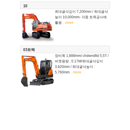
10
최대굴삭깊이 7,200mm / 최대굴삭
높이 10,000mm- 각종 토목공사에
활용
...more
03트랙
장비폭 1,888mm/ chdwndfid 5,5T /
버켓용량 : 0.17M/최대굴삭깊이
3,820mm / 최대굴삭높이 :
5,760mm
...more