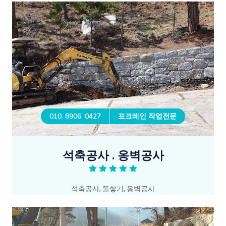
010. 8906. 0427
포크레인 작업전문
석축공사 . 옹벽공사
석축공사, 돌쌓기, 옹벽공사