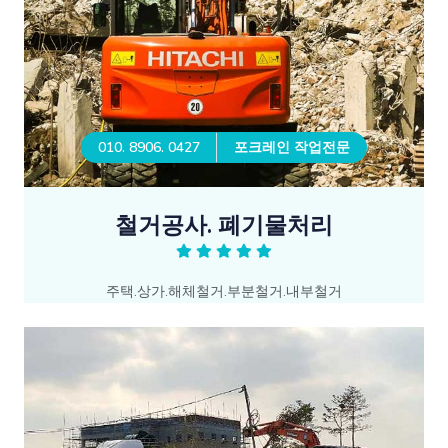
010. 8906. 0427
포크레인 작업전문
철거공사. 폐기물처리
주택.상가.해체철거.부분철거.내부철거