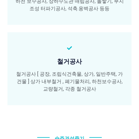
하천 보수공사, 상하수도관 매립공사, 돌쌓기, 부지
조성 터파기공사, 석축.옹벽공사 등등
철거공사
철거공사 [ 공장, 조립식건축물, 상가, 일반주택, 가
건물 ] 상가 내부철거 , 폐기물처리, 하천보수공사,
교량철거, 각종 철거공사
승주건설중기