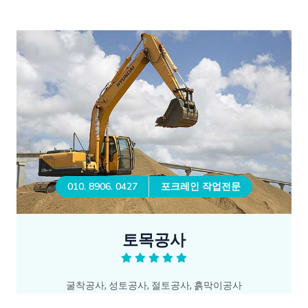
010. 8906. 0427
포크레인 작업전문
토목공사
굴착공사, 성토공사, 절토공사, 흙막이공사