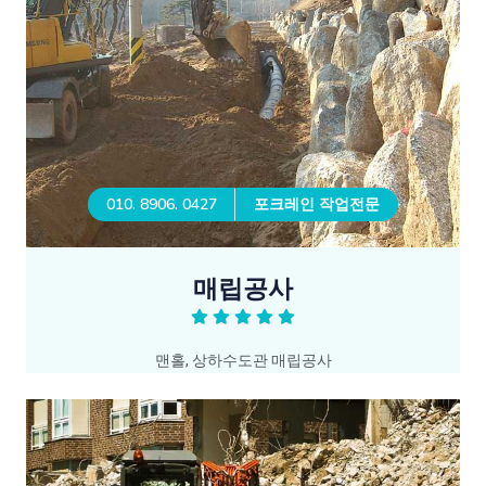
010. 8906. 0427
포크레인 작업전문
매립공사
맨홀, 상하수도관 매립공사