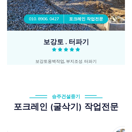
010. 8906. 0427
포크레인 작업전문
보강토 . 터파기
보강토옹벽작업, 부지조성. 터파기
승주건설중기
포크레인 (굴삭기) 작업전문