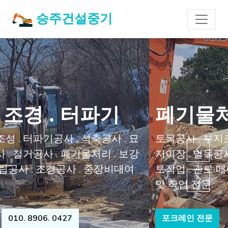
승주건설중기
폐기물처리 . 철거 . 석축
토목공사 . 부지조성 . 터파기공사 . 석축공사 . 묘
지이장 . 벌목공사 . 철거공사 . 폐기물처리 . 보강
토작업 . 관로 매립공사 . 조경공사 . 중장비대여
및 작업 전문.
포크레인 전문
010. 8906. 0427