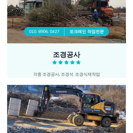
010. 8906. 0427
포크레인 작업전문
조경공사
각종 조경공사, 조경석. 조경식재작업