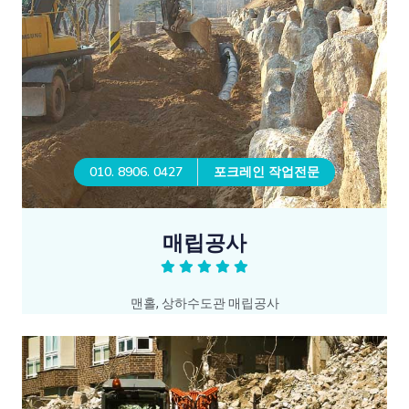
010. 8906. 0427
포크레인 작업전문
매립공사
맨홀, 상하수도관 매립공사