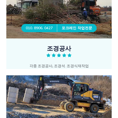
010. 8906. 0427
포크레인 작업전문
조경공사
각종 조경공사, 조경석. 조경식재작업