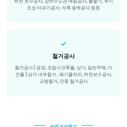
하천 보수공사, 상하수도관 매립공사, 돌쌓기, 부지
조성 터파기공사, 석축.옹벽공사 등등
철거공사
철거공사 [ 공장, 조립식건축물, 상가, 일반주택, 가
건물 ] 상가 내부철거 , 폐기물처리, 하천보수공사,
교량철거, 각종 철거공사
승주건설중기