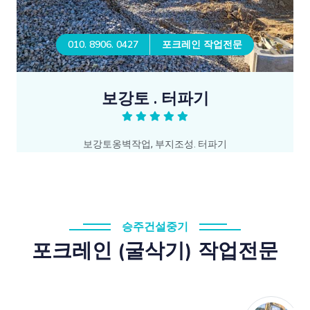
010. 8906. 0427
포크레인 작업전문
보강토 . 터파기
보강토옹벽작업, 부지조성. 터파기
승주건설중기
포크레인 (굴삭기) 작업전문