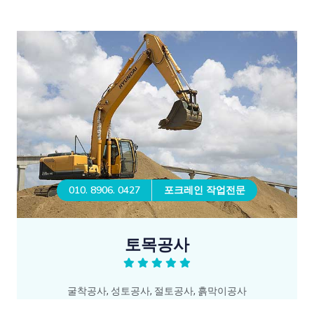
010. 8906. 0427
포크레인 작업전문
토목공사
굴착공사, 성토공사, 절토공사, 흙막이공사