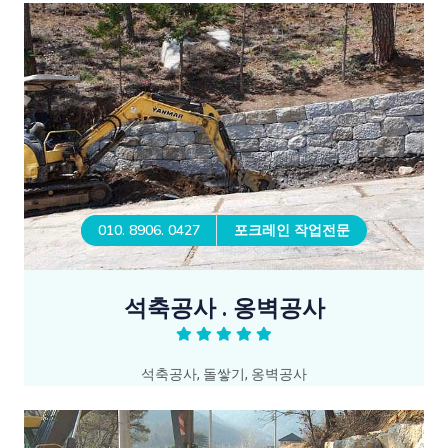
010. 8906. 0427
포크레인 작업전문
석축공사 . 옹벽공사
석축공사, 돌쌓기, 옹벽공사