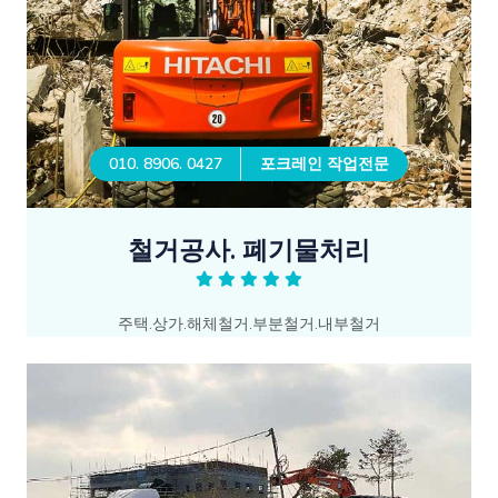
010. 8906. 0427
포크레인 작업전문
철거공사. 폐기물처리
주택.상가.해체철거.부분철거.내부철거