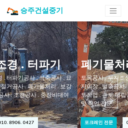
승주건설중기
폐기물처리 . 철거 . 석축
토목공사 . 부지조성 . 터파기공사 . 석축공사 . 묘
지이장 . 벌목공사 . 철거공사 . 폐기물처리 . 보강
토작업 . 관로 매립공사 . 조경공사 . 중장비대여
및 작업 전문.
포크레인 전문
010. 8906. 0427