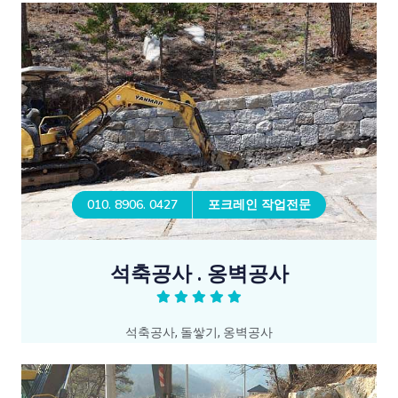
010. 8906. 0427
포크레인 작업전문
석축공사 . 옹벽공사
석축공사, 돌쌓기, 옹벽공사