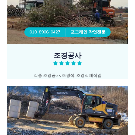
010. 8906. 0427
포크레인 작업전문
조경공사
각종 조경공사, 조경석. 조경식재작업