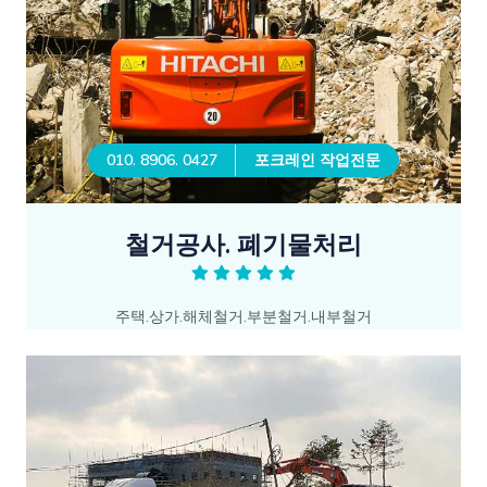
010. 8906. 0427
포크레인 작업전문
철거공사. 폐기물처리
주택.상가.해체철거.부분철거.내부철거