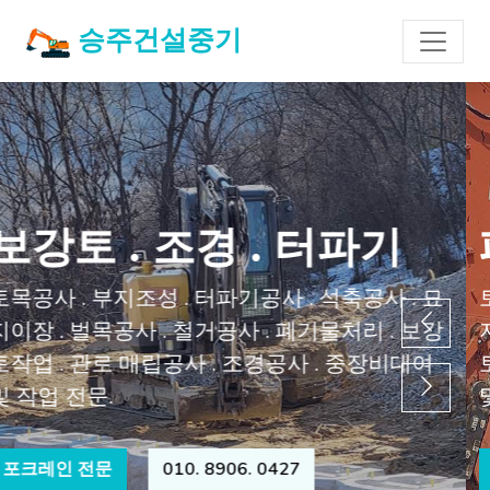
승주건설중기
폐기물처리 . 철거 . 석축
토목공사 . 부지조성 . 터파기공사 . 석축공사 . 묘
지이장 . 벌목공사 . 철거공사 . 폐기물처리 . 보강
토작업 . 관로 매립공사 . 조경공사 . 중장비대여
및 작업 전문.
포크레인 전문
010. 8906. 0427