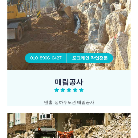
010. 8906. 0427
포크레인 작업전문
매립공사
맨홀, 상하수도관 매립공사