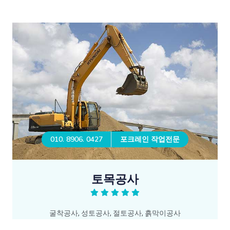
010. 8906. 0427
포크레인 작업전문
토목공사
굴착공사, 성토공사, 절토공사, 흙막이공사