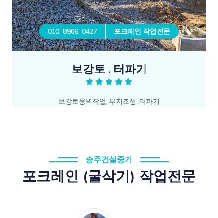
010. 8906. 0427
포크레인 작업전문
보강토 . 터파기
보강토옹벽작업, 부지조성. 터파기
승주건설중기
포크레인 (굴삭기) 작업전문