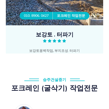
010. 8906. 0427
포크레인 작업전문
보강토 . 터파기
보강토옹벽작업, 부지조성. 터파기
승주건설중기
포크레인 (굴삭기) 작업전문