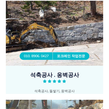
010. 8906. 0427
포크레인 작업전문
석축공사 . 옹벽공사
석축공사, 돌쌓기, 옹벽공사