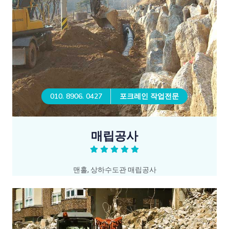
010. 8906. 0427
포크레인 작업전문
매립공사
맨홀, 상하수도관 매립공사