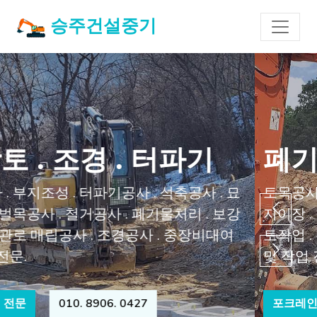
승주건설중기
폐기물처리 . 철거 . 석축
토목공사 . 부지조성 . 터파기공사 . 석축공사 . 묘
지이장 . 벌목공사 . 철거공사 . 폐기물처리 . 보강
토작업 . 관로 매립공사 . 조경공사 . 중장비대여
및 작업 전문.
포크레인 전문
010. 8906. 0427