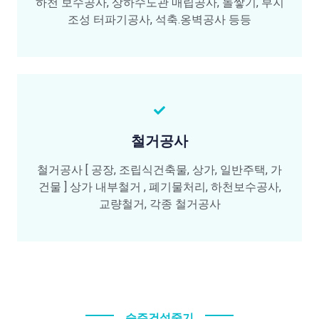
하천 보수공사, 상하수도관 매립공사, 돌쌓기, 부지
조성 터파기공사, 석축.옹벽공사 등등
철거공사
철거공사 [ 공장, 조립식건축물, 상가, 일반주택, 가
건물 ] 상가 내부철거 , 폐기물처리, 하천보수공사,
교량철거, 각종 철거공사
승주건설중기