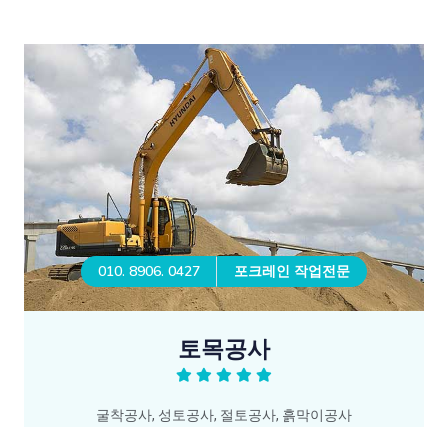
010. 8906. 0427
포크레인 작업전문
토목공사
굴착공사, 성토공사, 절토공사, 흙막이공사