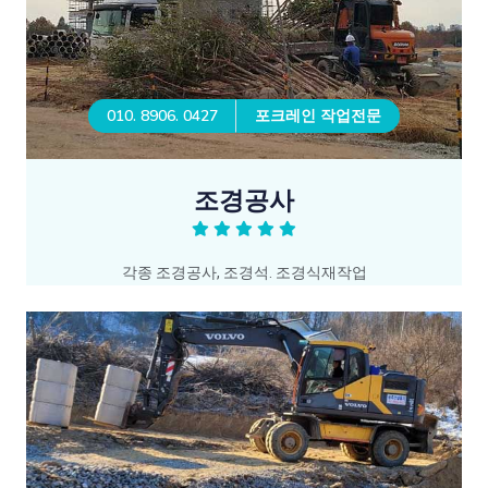
010. 8906. 0427
포크레인 작업전문
조경공사
각종 조경공사, 조경석. 조경식재작업