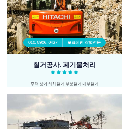
010. 8906. 0427
포크레인 작업전문
철거공사. 폐기물처리
주택.상가.해체철거.부분철거.내부철거